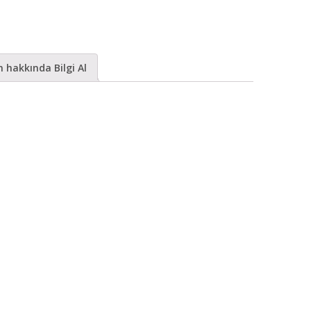
Erkek
Yüzük
AGT-
 hakkında Bilgi Al
EY003
adet