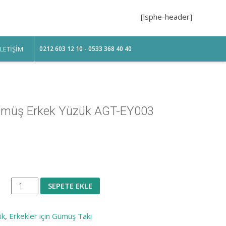
[lsphe-header]
ILETIŞIM
0212 603 12 10 - 0533 368 40 40
Gümüş Erkek Yüzük AGT-EY003
Lapis
SEPETE EKLE
Doğal
Taşlı
ük
,
Erkekler için Gümüş Takı
Gümüş