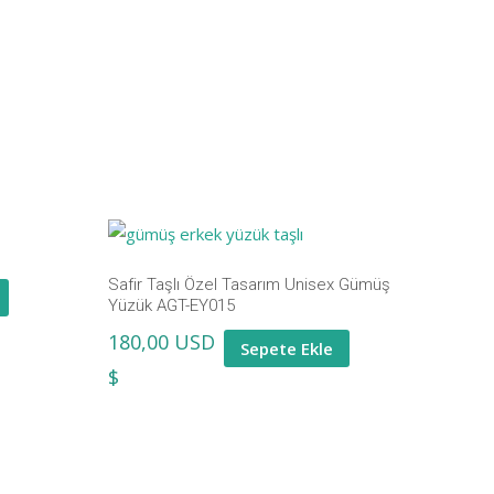
Safir Taşlı Özel Tasarım Unisex Gümüş
Yüzük AGT-EY015
180,00
USD
Sepete Ekle
$