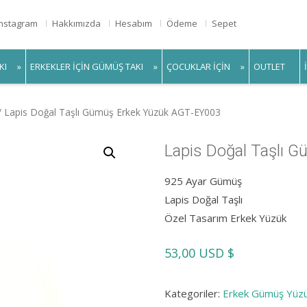
Instagram
Hakkımızda
Hesabım
Ödeme
Sepet
KI
ERKEKLER IÇIN GÜMÜŞ TAKI
ÇOCUKLAR IÇIN
OUTLET
/ Lapis Doğal Taşlı Gümüş Erkek Yüzük AGT-EY003
Lapis Doğal Taşlı 
925 Ayar Gümüş
Lapis Doğal Taşlı
Özel Tasarım Erkek Yüzük
53,00
USD $
Kategoriler:
Erkek Gümüş Yüz