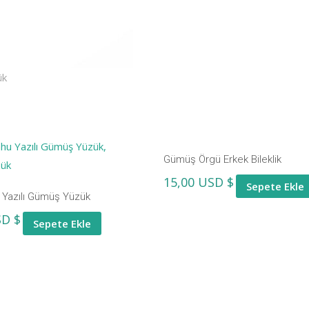
Gümüş Örgü Erkek Bileklik
15,00
USD $
Sepete Ekle
 Yazılı Gümüş Yüzük
D $
Sepete Ekle