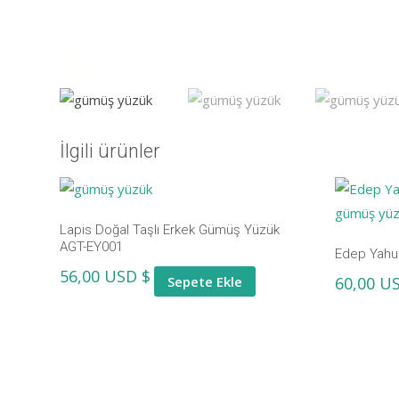
İlgili ürünler
Lapis Doğal Taşlı Erkek Gümüş Yüzük
AGT-EY001
Edep Yahu
56,00
USD $
Sepete Ekle
60,00
US