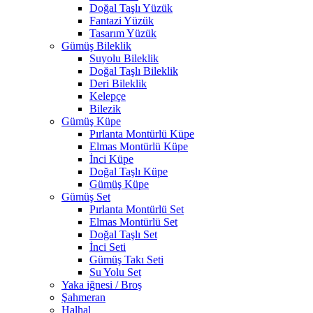
Doğal Taşlı Yüzük
Fantazi Yüzük
Tasarım Yüzük
Gümüş Bileklik
Suyolu Bileklik
Doğal Taşlı Bileklik
Deri Bileklik
Kelepçe
Bilezik
Gümüş Küpe
Pırlanta Montürlü Küpe
Elmas Montürlü Küpe
İnci Küpe
Doğal Taşlı Küpe
Gümüş Küpe
Gümüş Set
Pırlanta Montürlü Set
Elmas Montürlü Set
Doğal Taşlı Set
İnci Seti
Gümüş Takı Seti
Su Yolu Set
Yaka iğnesi / Broş
Şahmeran
Halhal