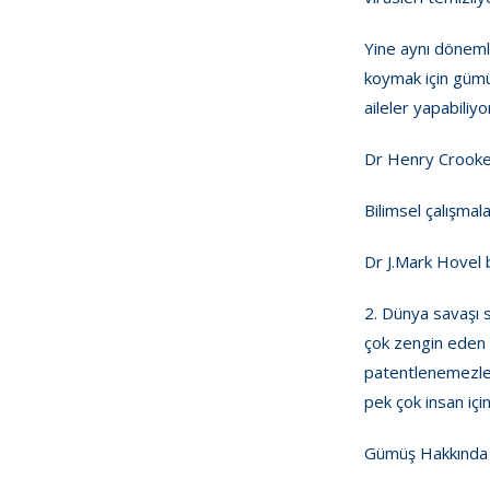
Yine aynı dönemle
koymak için gümü
aileler yapabili
Dr Henry Crookes
Bilimsel çalışmal
Dr J.Mark Hovel b
2. Dünya savaşı sı
çok zengin eden y
patentlenemezler.
pek çok insan için
Gümüş Hakkında