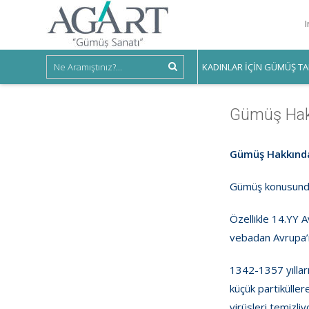
KADINLAR IÇIN GÜMÜŞ TA
Gümüş Hak
Gümüş Hakkında 
Gümüş konusunda t
Özellikle 14.YY 
vebadan Avrupa’n
1342-1357 yıllar
küçük partiküller
virüsleri temizliy