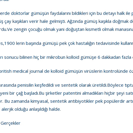
rde doktorlar gümüşün faydalarını bildikleri için bu detayı halk ile 
ş çay kaşıkları verir hale gelmişti. Ağzında gümüş kaşıkla doğmak 
yordu.Ve zengin çocuğu olmak yani doğuştan kısmetli olmak manasına
,1900 lerin başında gümüşü pek çok hastalığın tedavisinde kullanm
arı sonucu bilinen hiç bir mikrobun kolloid gümüşe 6 dakkadan fazl
ritish medical journal de kolloid gümüşün virüslerin kontrolünde öze
rasında penisilin keşfedildi ve sentetik olarak üretildi.Böylece tıpta 
eni bir çağ başladı.Bu şirketler patentini almadıkları hiçbir şeyi 
 Bu zamanda kimyasal, sentetik antibiyotikler pek popülerdir artık.
 alerjik olduğu anlaşıldığı halde.
 Gerçekler