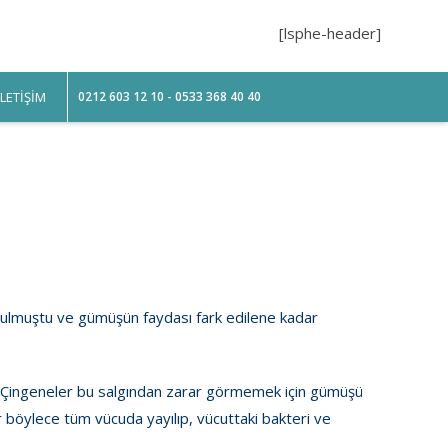
[lsphe-header]
ILETIŞIM
0212 603 12 10 - 0533 368 40 40
rtulmuştu ve gümüşün faydası fark edilene kadar
. Çingeneler bu salgından zarar görmemek için gümüşü
er böylece tüm vücuda yayılıp, vücuttaki bakteri ve