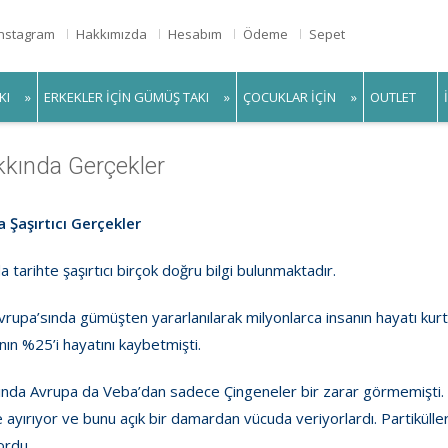
Instagram
Hakkımızda
Hesabım
Ödeme
Sepet
KI
ERKEKLER IÇIN GÜMÜŞ TAKI
ÇOCUKLAR IÇIN
OUTLET
kında Gerçekler
Şaşırtıcı Gerçekler
arihte şaşırtıcı birçok doğru bilgi bulunmaktadır.
Avrupa’sında gümüşten yararlanılarak milyonlarca insanın hayatı ku
ın %25’i hayatını kaybetmişti.
ında Avrupa da Veba’dan sadece Çingeneler bir zarar görmemişti
e ayırıyor ve bunu açık bir damardan vücuda veriyorlardı. Partiküll
ordu.