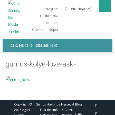
[lsphe-header]
Instagram
Hakkımızda
Hesabım
Ödeme
Sepet
0212 603 12 10 - 0533 368 40 40
gumus-kolye-love-ask-1
Copyright ©
Gümüş Hakkında Herşey & Blog
2026
Agart
Fuar Resimleri & Galeri